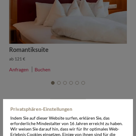
Romantiksuite
D
ab 121 €
a
Anfragen
Buchen
A
Alle Zimmer
Privatsphären-Einstellungen
Indem Sie auf dieser Website surfen, erklären Sie, das
erforderliche Mindestalter von 16 Jahren erreicht zu haben.
Wir weisen Sie darauf hin, dass wir für Ihr optimales Web-
Erlebnis Cookies einsetzen. Einige von ihnen sind für die