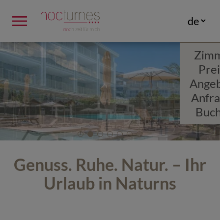
menu
Zim
Pre
Ange
Anfr
Buc
Genuss. Ruhe. Natur. – Ihr
Urlaub in Naturns