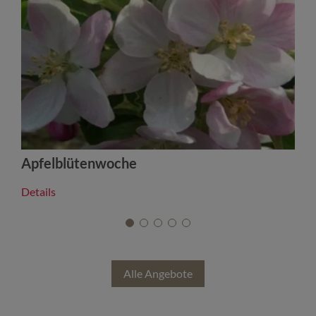
Apfelblütenwoche
Details
D
Alle Angebote