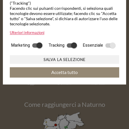
("Tracking")
Facendo clic sui pulsanti corrispondenti, si seleziona quali
tecnologie devono essere utilizzate; facendo clic su "Accetta
tutto" o "Salva selezione", si dichiara di autorizzare l'uso delle
Via Castello 5 - 39025 Naturno
tecnologie selezionate.
Telefono:
+39 0473 667055
E-Mail:
info@nocturnes.it
Ulteriori informazioni
Marketing
Tracking
Essenziale
Tempo attuale a Naturns
SALVA LA SELEZIONE
Accetta tutto
Oggi
Domani
martedì
Come raggiungerci a Naturno